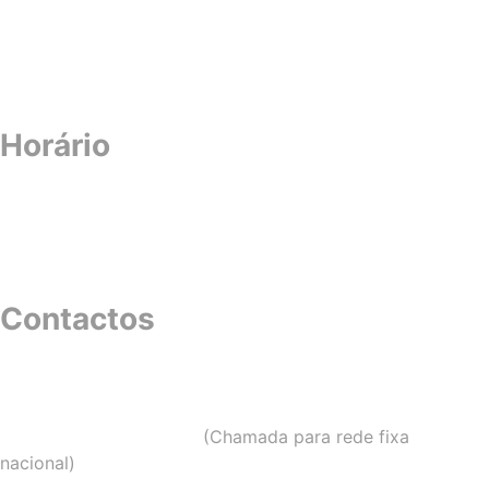
Política de Privacidade e de Proteção de Dados
Política de Cookies
Horário
Segunda-feira
a
Sexta-feira
: 10:00/13:00h e
15:00/20:00h.
Sábado
: Execionalmente aberto
Domingo
: Encerrado
Contactos
Morada –
Avenida Eduardo Jorge, Nº55 – 4º Dto.
2700-
306 Amadora, Lisboa, Portugal
Telefone
–
214 913 320
(Chamada para rede fixa
nacional)