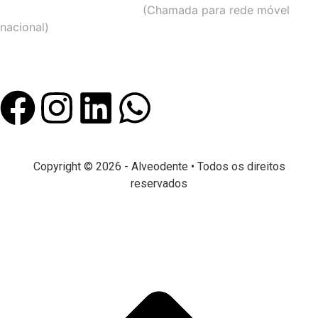
Telemóvel –
934 913 366
(Chamada para rede móvel
nacional)
Email –
geral@alveodente.pt
Copyright © 2026 - Alveodente • Todos os direitos
reservados